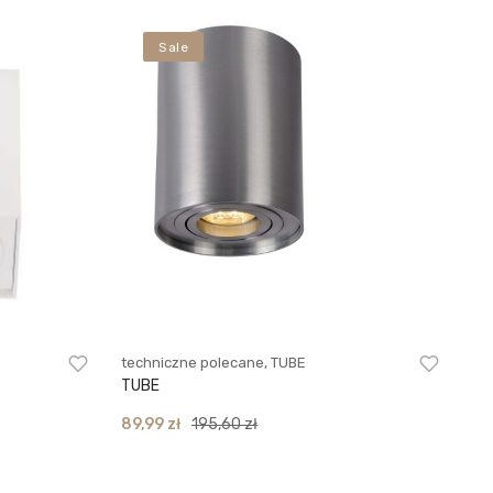
Sale
techniczne polecane
,
TUBE
TUBE
Original
Current
89,99
zł
195,60
zł
price
price
was:
is: