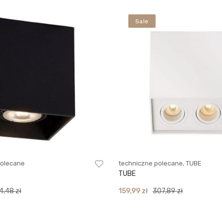
Sale
polecane
techniczne polecane
,
TUBE
TUBE
rent
Original
Current
4,48
zł
159,99
zł
307,89
zł
ce
price
price
was:
is: