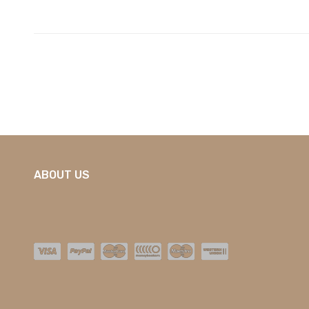
164,48 zł.
69,9
ABOUT US