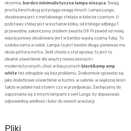
skromna,
bardzo minimalistyczna lampa wisząca
. Swoją
prostą konstrukcją przyciąga uwagę innych. Lampa Lungo,
zbudowana jest z metalowego stelaża w kolorze czarnym. U
podstawy stelaż jest w kształcie kółka, od którego odbiega 1
przewodów, zakończony źródłem światła G9. Przewód od mniej
więcej połowy obudowany jest w bardzo wąską czarną tubę. To
ozdoba sama w sobie. Lampa ta jest bardzo długa, ponieważ ma
około półtora metra. Jeśli chodzi o styl oprawy, to jest to
idealne oświetlenie dla wnętrz nowoczesnych i
modernistycznych, choć w klasycznych
black&amp amp
white
też odnajdzie się bez problemu. Znakomicie sprawdzi się
jako dodatkowe oświetlenie w kuchni, w salonie, w większej ilości
także w jadalni nad stołem czy w przedpokoju. Zachęcamy do
zapoznania się z innymi lampami z serii Lungo, by dopasować
odpowiednią wielkość i kolor do swoich aranżacji.