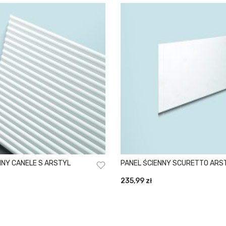
NNY CANELE S ARSTYL
PANEL ŚCIENNY SCURETTO ARS
235,99
zł