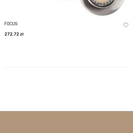
FOCUS
272,72
zł