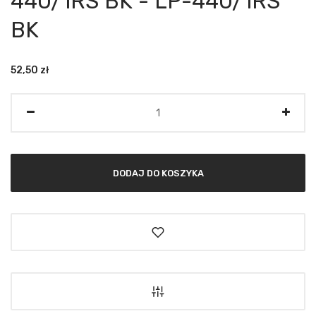
440/1RS BK - LP-440/1RS
BK
52,50
zł
Ilość
DODAJ DO KOSZYKA