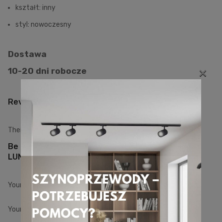
kształt: inny
styl: nowoczesny
Dostawa
×
10-20 dni robocze
Reviews
There are no reviews yet.
Be The First To Review “ŁĄCZNIK ELASTYCZNY
LUNAL 1F”
Your Rating
Your Review