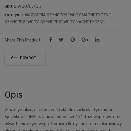
SKU:
55900/07/05
Kategorie:
AKCESORIA SZYNOPRZEWODY MAGNETYCZNE
,
SZYNOPRZEWODY
,
SZYNOPRZEWODY MAGNETYCZNE
Share This Product
POWRÓT
Opis
Zmaksymalizuj elastyczność układu dzięki elastycznemu
łącznikowi LUNAL, stanowiącemu część 1-fazowego systemu
oświetlenia szynowego Premium firmy Lucide. Ten aluminiowy
element w kolorze szampana łączy segmenty szyn pod