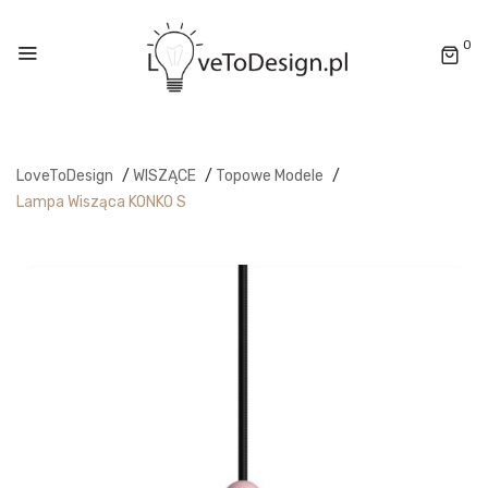
0
LoveToDesign
/
WISZĄCE
/
Topowe Modele
/
Lampa Wisząca KONKO S