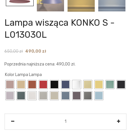
Lampa wisząca KONKO S -
L013030L
Original
Current
650,00
zł
490,00
zł
price
price
Poprzednia najniższa cena:
490,00
zł
.
was:
is:
650,00 zł.
490,00 zł.
Kolor Lampa Lampa
Ilość