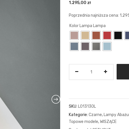
1.295,00
zł
Poprzednia najniższa cena:
1.29
Kolor Lampa Lampa
Ilość
SKU:
L013130L
Kategorie:
Czarne
,
Lampy Abażu
Topowe modele
,
WISZĄCE