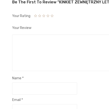
Be The First To Review “KINKIET ZEWNĘTRZNY LET
Your Rating
Your Review
Name
*
Email
*