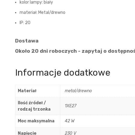
kolor lampy: biały
materiał: Metal/drewno
IP: 20
Dostawa
Około 20 dni roboczych - zapytaj o dostępno
Informacje dodatkowe
Materiał
metal/drewno
Ilość źródeł /
1XE27
rodzaj trzonka
Moc maksymalna
42 W
Napięcie
230 V