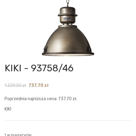
KIKI - 93758/46
Original
Current
1.229,50
zł
737,70
zł
price
price
Poprzednia najniższa cena:
737,70
zł
.
was:
is:
1.229,50 zł.
737,70 zł.
KIKI
1 w magazynie