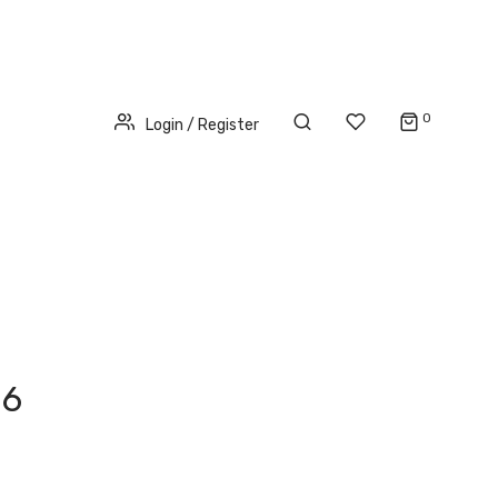
0
Login / Register
86