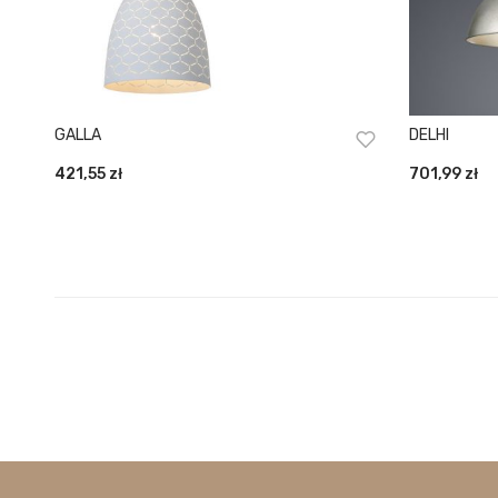
GALLA
DELHI
421,55
zł
701,99
zł