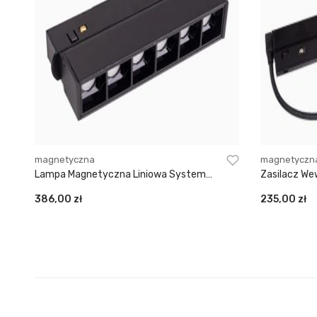
magnetyczna
magnetyczn
Lampa Magnetyczna Liniowa System
Zasilacz We
Dali 6W 340LM 3000K
Magnetycz
386,00
zł
235,00
zł