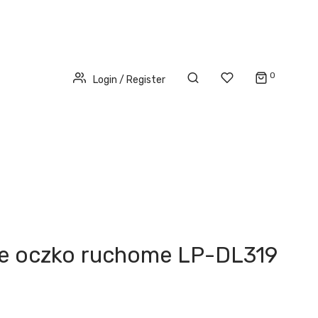
0
Login / Register
głe oczko ruchome LP-DL319