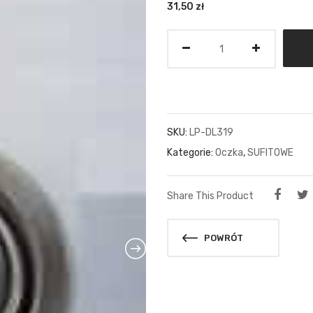
31,50
zł
Ilość
SKU:
LP-DL319
Kategorie:
Oczka
,
SUFITOWE
Share This Product
POWRÓT