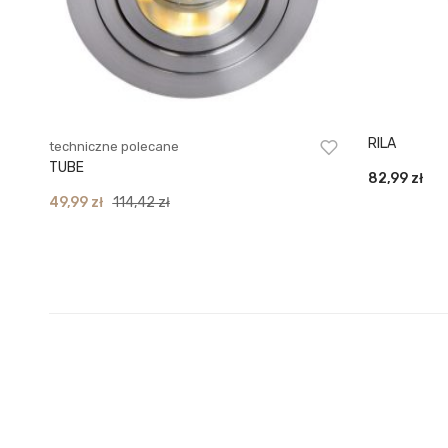
RILA
techniczne polecane
TUBE
82,99
zł
Original
Current
49,99
zł
114,42
zł
price
price
was:
is:
114,42 zł.
49,99 zł.