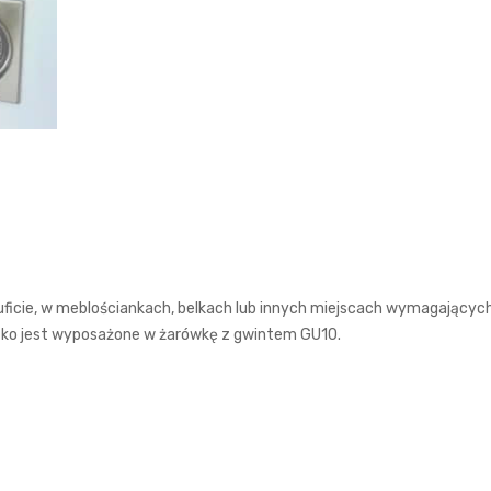
uficie, w meblościankach, belkach lub innych miejscach wymagającyc
czko jest wyposażone w żarówkę z gwintem GU10.