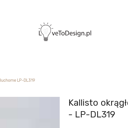
o Ruchome LP-DL319
Kallisto okrą
- LP-DL319