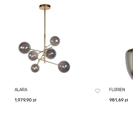
ALARA
FLORIEN
1.979,90
zł
981,69
zł