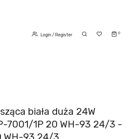
0
Login / Register
isząca biała duża 24W
P-7001/1P 20 WH-93 24/3 -
0 WH-93 24/3