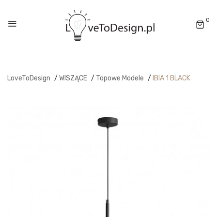
0
LoveToDesign
/
WISZĄCE
/
Topowe Modele
/
IBIA 1 BLACK