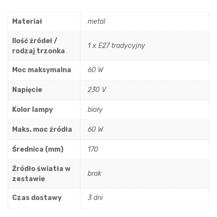
Materiał
metal
Ilość źródeł /
1 x E27 tradycyjny
rodzaj trzonka
Moc maksymalna
60 W
Napięcie
230 V
Kolor lampy
biały
Maks. moc źródła
60 W
Średnica (mm)
170
Źródło światła w
brak
zestawie
Czas dostawy
3 dni