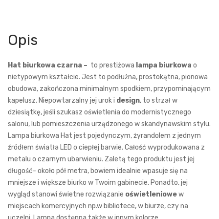
Opis
Hat biurkowa czarna –
to prestiżowa
lampa biurkowa
o
nietypowym kształcie. Jest to podłużna, prostokątna, pionowa
obudowa, zakończona minimalnym spodkiem, przypominającym
kapelusz. Niepowtarzalny jej urok i
design
, to strzał w
dziesiątkę, jeśli szukasz oświetlenia do modernistycznego
salonu, lub pomieszczenia urządzonego w skandynawskim stylu.
Lampa biurkowa Hat jest pojedynczym, żyrandolem z jednym
źródłem światła LED o ciepłej barwie. Całość wyprodukowana z
metalu o czarnym ubarwieniu. Zaletą tego produktu jest jej
długość- około pół metra, bowiem idealnie wpasuje się na
mniejsze i większe biurko w Twoim gabinecie. Ponadto, jej
wygląd stanowi świetne rozwiązanie
oświetleniowe
w
miejscach komercyjnych np.w bibliotece, w biurze, czy na
uczelni. Lampa dostępna także w innym kolorze.