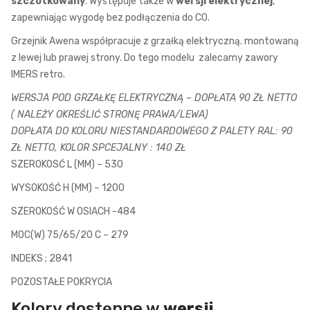
szczotkowany
. Występuje także w
wersji elektrycznej
,
zapewniając wygodę bez podłączenia do CO.
Grzejnik Awena współpracuje z grzałką elektryczną. montowaną
z lewej lub prawej strony. Do tego modelu zalecamy zawory
IMERS retro.
WERSJA POD GRZAŁKĘ ELEKTRYCZNĄ – DOPŁATA 90 ZŁ NETTO
( NALEŻY OKREŚLIĆ STRONĘ PRAWA/LEWA)
DOPŁATA DO KOLORU NIESTANDARDOWEGO Z PALETY RAL: 90
ZŁ NETTO, KOLOR SPCEJALNY : 140 ZŁ
SZEROKOSĆ L (MM) – 530
WYSOKOŚĆ H (MM) – 1200
SZEROKOŚĆ W OSIACH -484
MOC(W) 75/65/20 C – 279
INDEKS ; 2841
POZOSTAŁE POKRYCIA
Kolory dostępne w
wersji