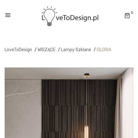
0
LoveToDesign
/
WISZĄCE
/
Lampy Szklane
/
GLORIA