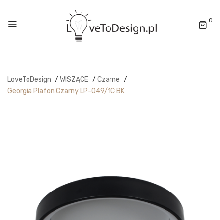
0
LoveToDesign
/
WISZĄCE
/
Czarne
/
Georgia Plafon Czarny LP-049/1C BK