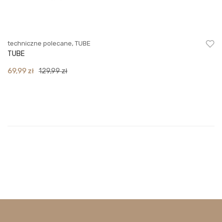
techniczne polecane
,
TUBE
TUBE
Original
Current
69,99
zł
129,99
zł
price
price
was:
is:
129,99 zł.
69,99 zł.