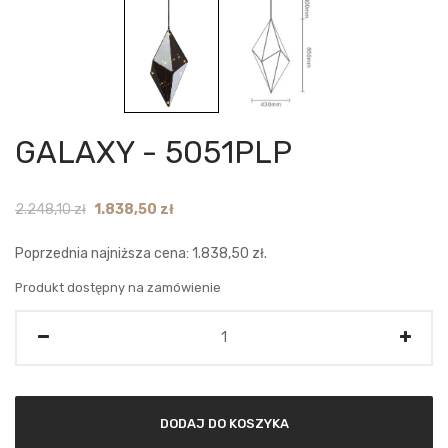
GALAXY - 5051PLP
Original
Current
2.248,10
zł
1.838,50
zł
price
price
Poprzednia najniższa cena:
1.838,50
zł
.
was:
is:
2.248,10 zł.
1.838,50 zł.
Produkt dostępny na zamówienie
Ilość
DODAJ DO KOSZYKA