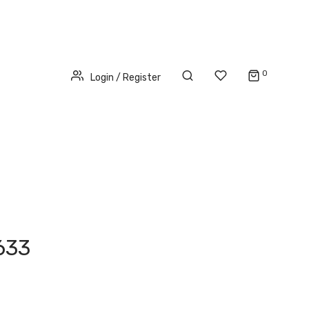
0
Login / Register
633