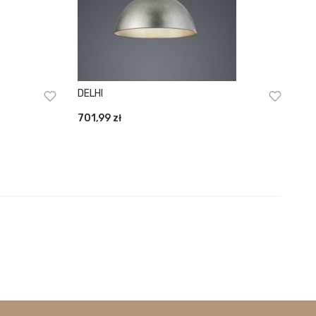
DELHI
701,99
zł