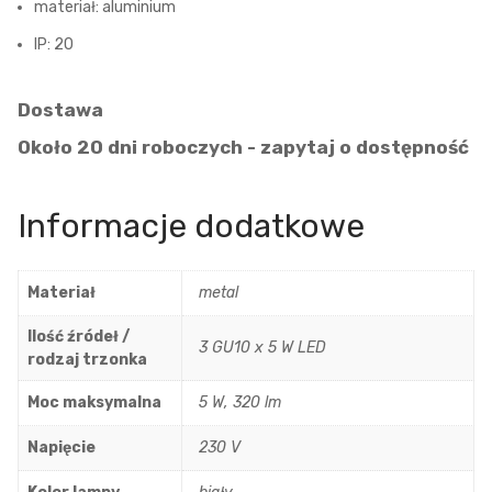
materiał: aluminium
IP: 20
Dostawa
Około 20 dni roboczych - zapytaj o dostępność
Informacje dodatkowe
Materiał
metal
Ilość źródeł /
3 GU10 x 5 W LED
rodzaj trzonka
Moc maksymalna
5 W, 320 lm
Napięcie
230 V