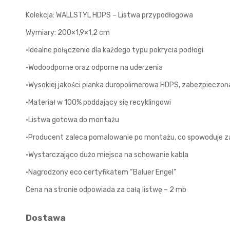
Kolekcja: WALLSTYL HDPS – Listwa przypodłogowa
Wymiary: 200×1,9×1,2 cm
•Idealne połączenie dla każdego typu pokrycia podłogi
•Wodoodporne oraz odporne na uderzenia
•Wysokiej jakości pianka duropolimerowa HDPS, zabezpieczo
•Materiał w 100% poddający się recyklingowi
•Listwa gotowa do montażu
•Producent zaleca pomalowanie po montażu, co spowoduje za
•Wystarczająco dużo miejsca na schowanie kabla
•Nagrodzony eco certyfikatem “Baluer Engel”
Cena na stronie odpowiada za całą listwę – 2 mb
Dostawa