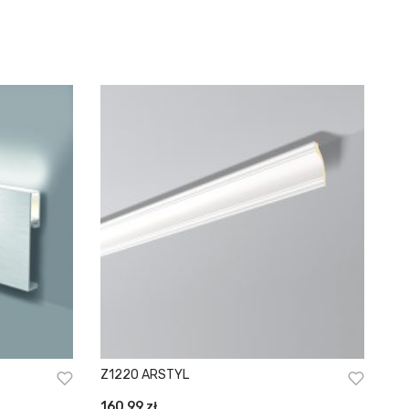
Z1220 ARSTYL
160,99
zł