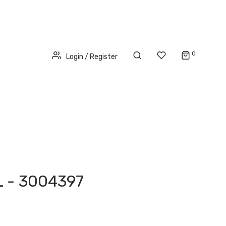
0
Login / Register
 - 3004397