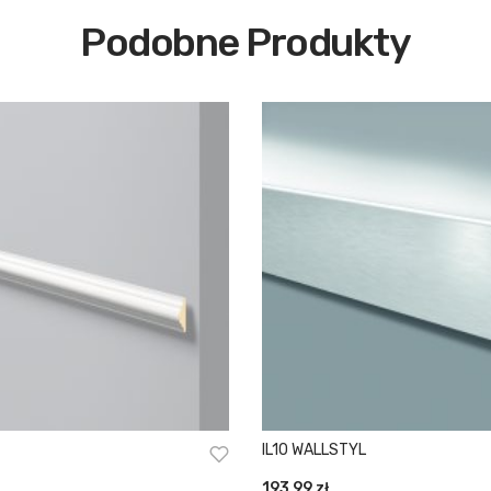
Podobne Produkty
IL10 WALLSTYL
193,99
zł