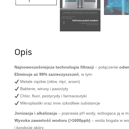
Opis
Najnowocześniejsza technologia filtracji
– połączenie
odwr
Eliminuje aż 99% zanieczyszczeń
, w tym:
Metale ciężkie (ołów, rtęć, arsen)
Bakterie, wirusy i pasożyty
Chlor, fluor, pestycydy i farmaceutyki
Mikroplastiki oraz inne szkodliwe substancje
Jonizacja i alkalizacja
– poprawia pH wody, wzbogaca ją w mi
Wysoka zawartość wodoru (>1600ppb)
– woda bogata w wod
i kondycję skóry.