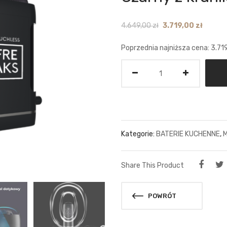
Original
Curren
4.649,00
zł
3.719,00
zł
price
price
Poprzednia najniższa cena:
3.71
was:
is:
4.649,00 zł.
3.719,0
Ilość
Kategorie:
BATERIE KUCHENNE
,
M
Share This Product
POWRÓT