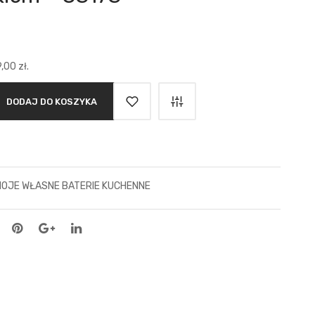
t
9,00
zł
.
0 zł.
DODAJ DO KOSZYKA
OJE WŁASNE BATERIE KUCHENNE