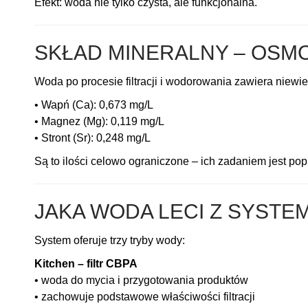
Efekt: woda nie tylko czysta, ale funkcjonalna.
SKŁAD MINERALNY – OSM
Woda po procesie filtracji i wodorowania zawiera niewiel
• Wapń (Ca): 0,673 mg/L
• Magnez (Mg): 0,119 mg/L
• Stront (Sr): 0,248 mg/L
Są to ilości celowo ograniczone – ich zadaniem jest po
JAKA WODA LECI Z SYSTE
System oferuje trzy tryby wody:
Kitchen – filtr CBPA
• woda do mycia i przygotowania produktów
• zachowuje podstawowe właściwości filtracji