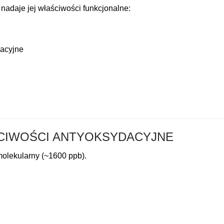
y nadaje jej właściwości funkcjonalne:
dacyjne
CIWOŚCI ANTYOKSYDACYJNE
olekularny (~1600 ppb).