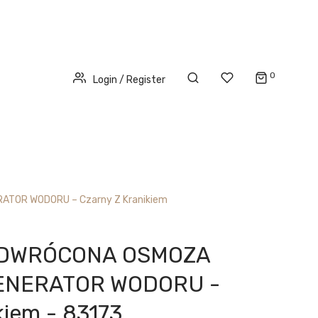
0
Login / Register
TOR WODORU – Czarny Z Kranikiem
ODWRÓCONA OSMOZA
ENERATOR WODORU -
kiem - 83173