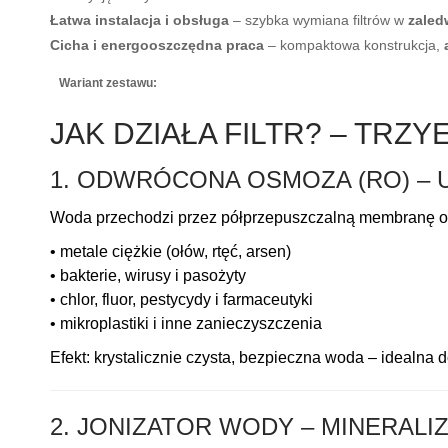
Łatwa instalacja i obsługa
– szybka wymiana filtrów w
zaled
Cicha i energooszczędna praca
– kompaktowa konstrukcja,
Wariant zestawu:
Czarny
JAK DZIAŁA FILTR? – TR
1. ODWRÓCONA OSMOZA (RO) –
Woda przechodzi przez półprzepuszczalną membranę o d
• metale ciężkie (ołów, rtęć, arsen)
• bakterie, wirusy i pasożyty
• chlor, fluor, pestycydy i farmaceutyki
• mikroplastiki i inne zanieczyszczenia
Efekt: krystalicznie czysta, bezpieczna woda – idealna d
2. JONIZATOR WODY – MINERALIZ