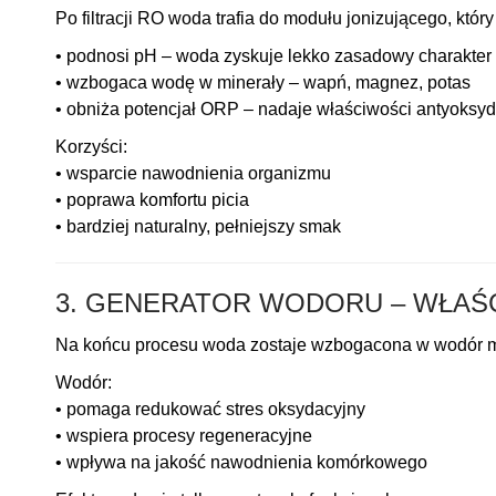
Po filtracji RO woda trafia do modułu jonizującego, któr
• podnosi pH – woda zyskuje lekko zasadowy charakter
• wzbogaca wodę w minerały – wapń, magnez, potas
• obniża potencjał ORP – nadaje właściwości antyoksy
Korzyści:
• wsparcie nawodnienia organizmu
• poprawa komfortu picia
• bardziej naturalny, pełniejszy smak
3. GENERATOR WODORU – WŁAŚ
Na końcu procesu woda zostaje wzbogacona w wodór m
Wodór:
• pomaga redukować stres oksydacyjny
• wspiera procesy regeneracyjne
• wpływa na jakość nawodnienia komórkowego