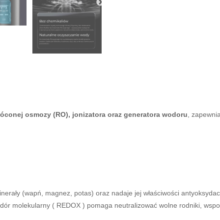
óconej osmozy (RO), jonizatora oraz generatora wodoru
, zapewnia
nerały (wapń, magnez, potas) oraz nadaje jej właściwości antyoksy
ór molekularny ( REDOX ) pomaga neutralizować wolne rodniki, wsp