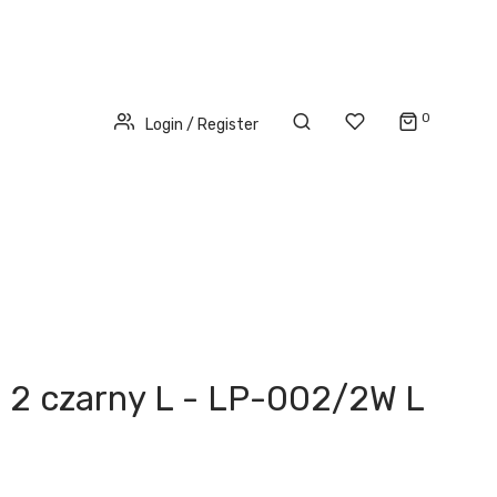
0
Login / Register
t 2 czarny L - LP-002/2W L