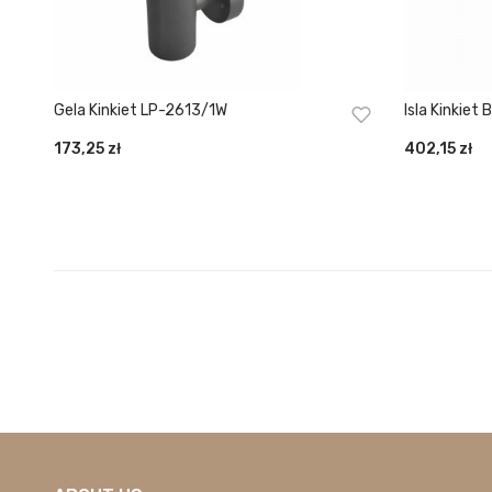
Gela Kinkiet LP-2613/1W
Isla Kinkiet
LWB-20W W
173,25
zł
402,15
zł