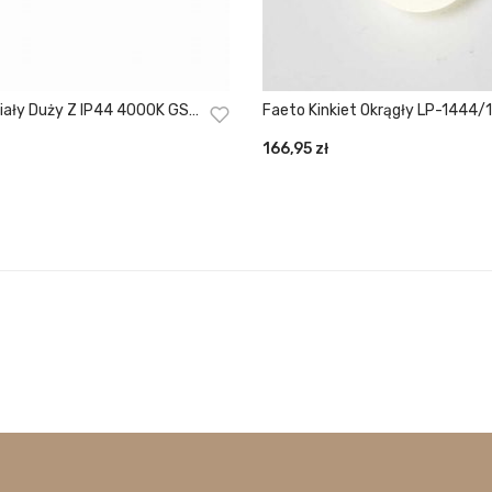
 Biały Duży Z IP44 4000K GS-
Faeto Kinkiet Okrągły LP-1444/
H
166,95
zł