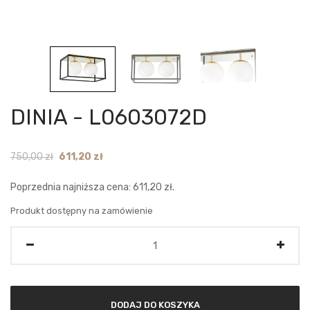
DINIA - L0603072D
Original
Current
750,00
zł
611,20
zł
price
price
Poprzednia najniższa cena:
611,20
zł
.
was:
is:
750,00 zł.
611,20 zł.
Produkt dostępny na zamówienie
Ilość
DODAJ DO KOSZYKA