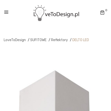
0
LoveToDesign
/
SUFITOWE
/
Reflektory
/
DELTO LED