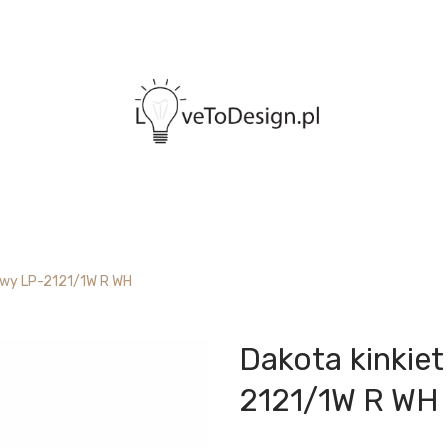
rawy LP-2121/1W R WH
Dakota kinkiet
2121/1W R WH