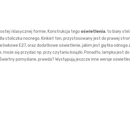
ostej i klasycznej formie. Konstrukcja tego
oświetlenia
, to biały st
la stoliczka nocnego. Kinkiet ten, przystosowany jest do prawej stro
– żarówkowe E27, oraz dodatkowe oświetlenie, jakim jest giętka odnoga 
, może się przydać np. przy czytaniu książki. Ponadto, lampka jest do
Świetny pomyślane, prawda? Występują jeszcze inne wersje oświetleń 