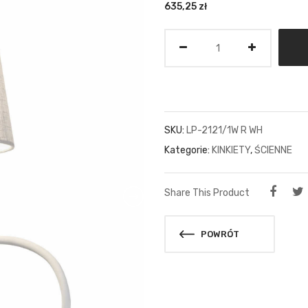
635,25
zł
Ilość
SKU:
LP-2121/1W R WH
Kategorie:
KINKIETY
,
ŚCIENNE
Share This Product
POWRÓT