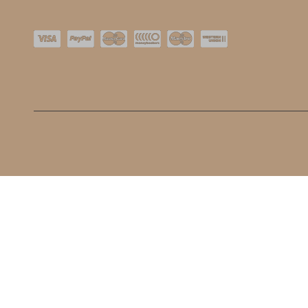
O nas
Kontakt
Dostawa
Nowości
Płatności
Bestseller
Regulamin Sklepu
Blog