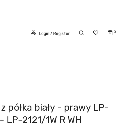
0
Login / Register
 z półka biały - prawy LP-
 - LP-2121/1W R WH