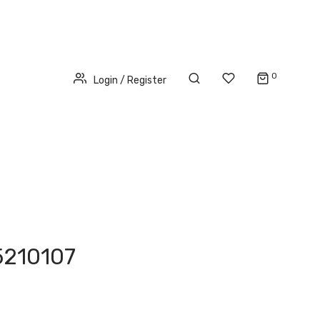
0
Login / Register
5210107