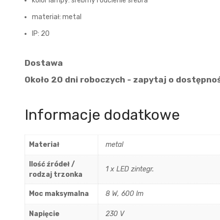
kolor lampy: srebrny i odcienie srebra
materiał: metal
IP: 20
Dostawa
Około 20 dni roboczych - zapytaj o dostępno
Informacje dodatkowe
Materiał
metal
Ilość źródeł /
1 x LED zintegr.
rodzaj trzonka
Moc maksymalna
8 W, 600 lm
Napięcie
230 V