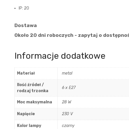
IP: 20
Dostawa
Około 20 dni roboczych - zapytaj o dostępno
Informacje dodatkowe
Materiał
metal
Ilość źródeł /
6 x E27
rodzaj trzonka
Moc maksymalna
28 W
Napięcie
230 V
Kolor lampy
czarny