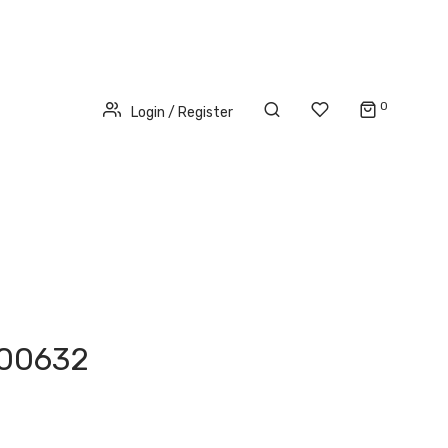
0
Login / Register
700632