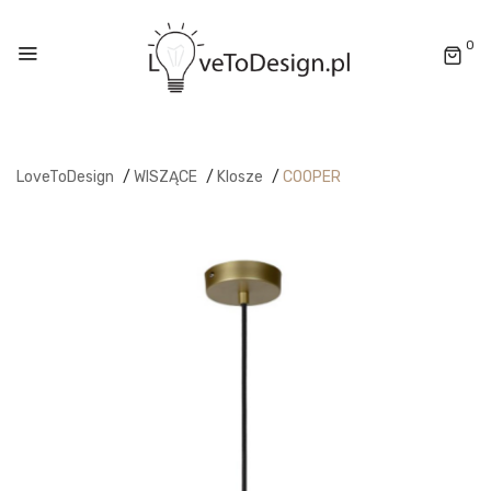
0
LoveToDesign
/
WISZĄCE
/
Klosze
/
COOPER