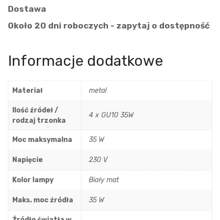
Dostawa
Około 20 dni roboczych - zapytaj o dostępność
Informacje dodatkowe
Materiał
metal
Ilość źródeł /
4 x GU10 35W
rodzaj trzonka
Moc maksymalna
35 W
Napięcie
230 V
Kolor lampy
Biały mat
Maks. moc źródła
35 W
Źródło światła w