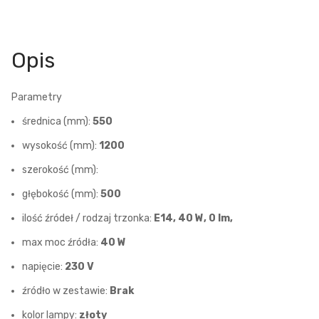
Opis
Parametry
średnica (mm):
550
wysokość (mm):
1200
szerokość (mm):
głębokość (mm):
500
ilość źródeł / rodzaj trzonka:
E14, 40 W, 0 lm,
max moc źródła:
40 W
napięcie:
230 V
źródło w zestawie:
Brak
kolor lampy:
złoty