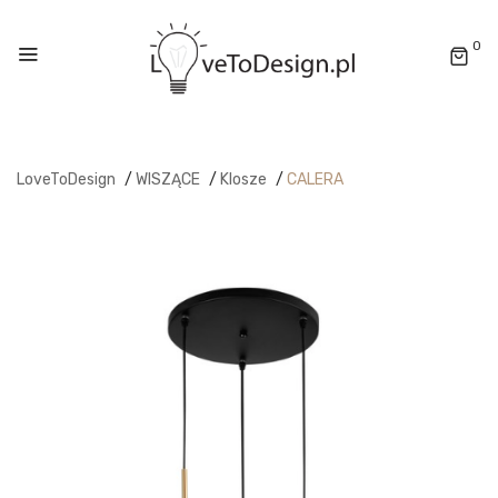
0
LoveToDesign
/
WISZĄCE
/
Klosze
/
CALERA