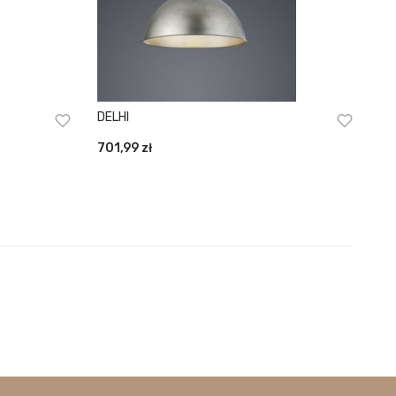
DELHI
701,99
zł