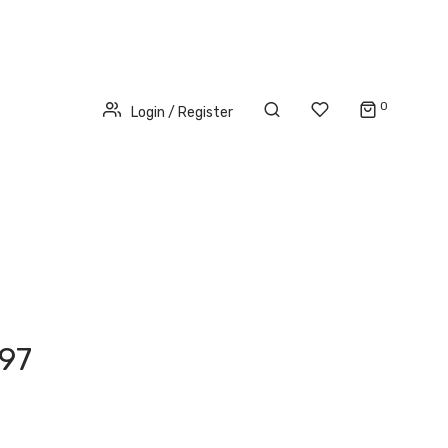
0
Login / Register
97