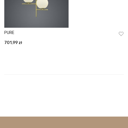
PURE
701,99
zł