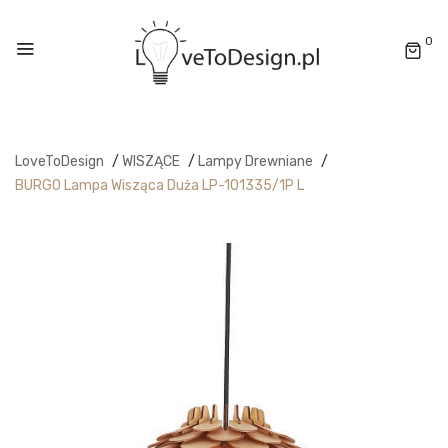
0
LoveToDesign
/
WISZĄCE
/
Lampy Drewniane
/
BURGO Lampa Wisząca Duża LP-101335/1P L