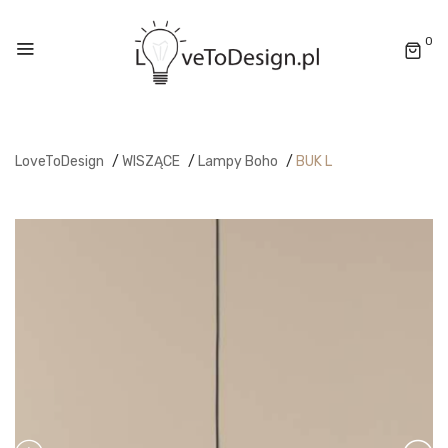
0
LoveToDesign
/
WISZĄCE
/
Lampy Boho
/
BUK L