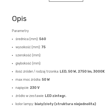
Opis
Parametry
średnica (mm):
560
wysokość (mm):
75
szerokość (mm):
głębokość (mm):
ilość źródeł / rodzaj trzonka:
LED, 50 W, 2750 lm, 3000K
max moc źródła:
50 W
napięcie:
230 V
źródło w zestawie:
LED zintegr.
kolor lampy:
biały/złoty (struktura niejednolita)