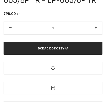
005/6P TR - LP-005/6P TR
798,00
zł
Ilość
DODAJ DO KOSZYKA