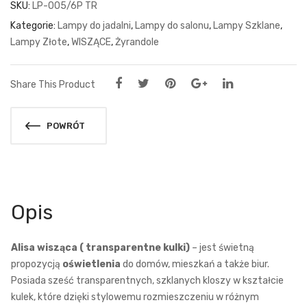
SKU:
LP-005/6P TR
Kategorie:
Lampy do jadalni
,
Lampy do salonu
,
Lampy Szklane
,
Lampy Złote
,
WISZĄCE
,
Żyrandole
Share This Product
POWRÓT
Opis
Alisa wisząca
( transparentne kulki)
– jest świetną
propozycją
oświetlenia
do domów, mieszkań a także biur.
Posiada sześć transparentnych, szklanych kloszy w kształcie
kulek, które dzięki stylowemu rozmieszczeniu w różnym