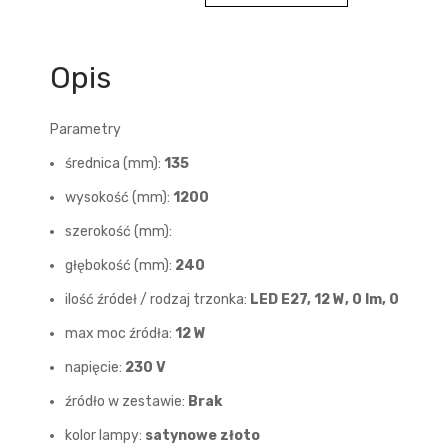
Opis
Parametry
średnica (mm):
135
wysokość (mm):
1200
szerokość (mm):
głębokość (mm):
240
ilość źródeł / rodzaj trzonka:
LED E27, 12 W, 0 lm, 0
max moc źródła:
12 W
napięcie:
230 V
źródło w zestawie:
Brak
kolor lampy:
satynowe złoto