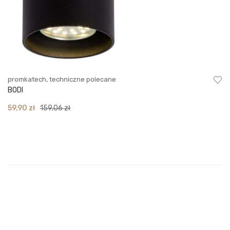
promkatech
,
techniczne polecane
BODI
Original
Current
59,90
zł
159,06
zł
price
price
was:
is:
159,06 zł.
59,90 zł.